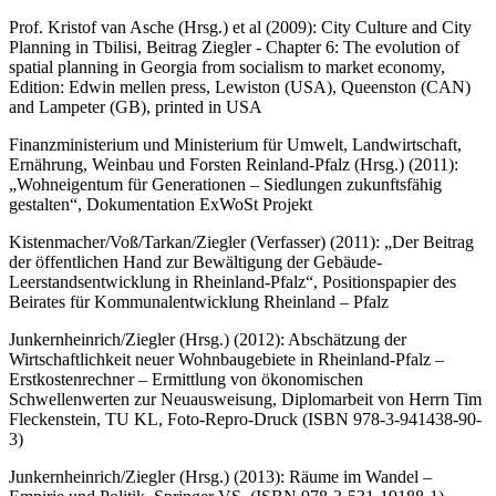
Prof. Kristof van Asche (Hrsg.) et al (2009): City Culture and City
Planning in Tbilisi, Beitrag Ziegler - Chapter 6: The evolution of
spatial planning in Georgia from socialism to market economy,
Edition: Edwin mellen press, Lewiston (USA), Queenston (CAN)
and Lampeter (GB), printed in USA
Finanzministerium und Ministerium für Umwelt, Landwirtschaft,
Ernährung, Weinbau und Forsten Reinland-Pfalz (Hrsg.) (2011):
„Wohneigentum für Generationen – Siedlungen zukunftsfähig
gestalten“, Dokumentation ExWoSt Projekt
Kistenmacher/Voß/Tarkan/Ziegler (Verfasser) (2011): „Der Beitrag
der öffentlichen Hand zur Bewältigung der Gebäude-
Leerstandsentwicklung in Rheinland-Pfalz“, Positionspapier des
Beirates für Kommunalentwicklung Rheinland – Pfalz
Junkernheinrich/Ziegler (Hrsg.) (2012): Abschätzung der
Wirtschaftlichkeit neuer Wohnbaugebiete in Rheinland-Pfalz –
Erstkostenrechner – Ermittlung von ökonomischen
Schwellenwerten zur Neuausweisung, Diplomarbeit von Herrn Tim
Fleckenstein, TU KL, Foto-Repro-Druck (ISBN 978-3-941438-90-
3)
Junkernheinrich/Ziegler (Hrsg.) (2013): Räume im Wandel –