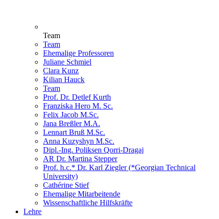
Team
Team
Ehemalige Professoren
Juliane Schmiel
Clara Kunz
Kilian Hauck
Team
Prof. Dr. Detlef Kurth
Franziska Hero M. Sc.
Felix Jacob M.Sc.
Jana Breßler M.A.
Lennart Bruß M.Sc.
Anna Kuzyshyn M.Sc.
Dipl.-Ing. Poliksen Qorri-Dragaj
AR Dr. Martina Stepper
Prof. h.c.* Dr. Karl Ziegler (*Georgian Technical
University)
Cathérine Stief
Ehemalige Mitarbeitende
Wissenschaftliche Hilfskräfte
Lehre