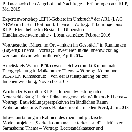
Balance zwischen Angebot und Nachfrage – Erfahrungen aus RLP,
Mai 2015
Expertenworkshop „EFH-Gebiete im Umbruch“ der ARL (LAG
NRW) im ILS in Dortmund: Thema – Vortrag: Erfahrungen aus
RLP_ Eigenheime im Bestand – Dimension –
Handlungsschwerpunkte - Lösungsansätze, Februar 2016
Vortragsreihe „Mitten im Ort – mitten im Gespräch“ in Rannungen
(Bayern): Thema – Vortrag: Investieren in die Innentwicklung –
wer kann davon wie profieren?, April 2014
Arbeitskreis Wärme Pfälzerwald – Schwerpunkt Kommunale
Energieplanung in Maikammer: Thema – Vortrag: Kommunen
PLANEN Klimaschutz – von der Bauleitplanung bis zur
Innenentwicklung, November 2017
Woche der Baukultur RLP – „Innenentwicklung oder
Neuerschließung“ in der Teilnahmegemeinde Wallmerod: Thema –
Vortrag: Entwicklungsperspektiven im ländlichen Raum –
Wohnraumbedarfe: Neues Bauland nicht um jeden Preis!, Juni 2018
Infoveranstaltung im Rahmen des rheinland-pfälzischen
Modellprojektes „Starke Kommunen – starkes Land“ in Münster –
Sarmsheim: Thema – Vortrag: Leerstandskataster und