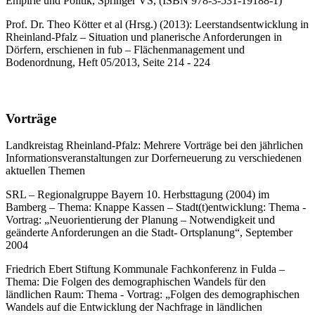
Empirie und Politik, Springer VS, (ISBN 978-3-531-19188-1)
Prof. Dr. Theo Kötter et al (Hrsg.) (2013): Leerstandsentwicklung in
Rheinland-Pfalz – Situation und planerische Anforderungen in
Dörfern, erschienen in fub – Flächenmanagement und
Bodenordnung, Heft 05/2013, Seite 214 - 224
Vorträge
Landkreistag Rheinland-Pfalz: Mehrere Vorträge bei den jährlichen
Informationsveranstaltungen zur Dorferneuerung zu verschiedenen
aktuellen Themen
SRL – Regionalgruppe Bayern 10. Herbsttagung (2004) im
Bamberg – Thema: Knappe Kassen – Stadt(t)entwicklung: Thema -
Vortrag: „Neuorientierung der Planung – Notwendigkeit und
geänderte Anforderungen an die Stadt- Ortsplanung“, September
2004
Friedrich Ebert Stiftung Kommunale Fachkonferenz in Fulda –
Thema: Die Folgen des demographischen Wandels für den
ländlichen Raum: Thema - Vortrag: „Folgen des demographischen
Wandels auf die Entwicklung der Nachfrage in ländlichen