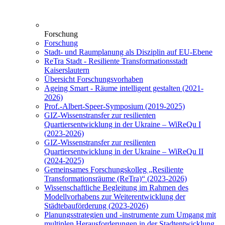
Forschung
Forschung
Stadt- und Raumplanung als Disziplin auf EU-Ebene
ReTra Stadt - Resiliente Transformationsstadt
Kaiserslautern
Übersicht Forschungsvorhaben
Ageing Smart - Räume intelligent gestalten (2021-
2026)
Prof.-Albert-Speer-Symposium (2019-2025)
GIZ-Wissenstransfer zur resilienten
Quartiersentwicklung in der Ukraine – WiReQu I
(2023-2026)
GIZ-Wissenstransfer zur resilienten
Quartiersentwicklung in der Ukraine – WiReQu II
(2024-2025)
Gemeinsames Forschungskolleg „Resiliente
Transformationsräume (ReTra)“ (2023-2026)
Wissenschaftliche Begleitung im Rahmen des
Modellvorhabens zur Weiterentwicklung der
Städtebauförderung (2023-2026)
Planungsstrategien und -instrumente zum Umgang mit
multiplen Herausforderungen in der Stadtentwicklung