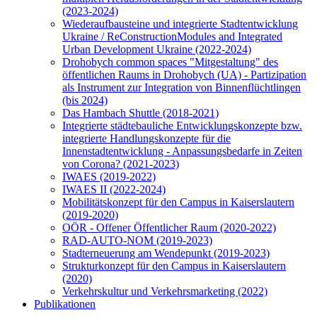
(2023-2024)
Wiederaufbausteine und integrierte Stadtentwicklung
Ukraine / ReConstructionModules and Integrated
Urban Development Ukraine (2022-2024)
Drohobych common spaces "Mitgestaltung" des
öffentlichen Raums in Drohobych (UA) - Partizipation
als Instrument zur Integration von Binnenflüchtlingen
(bis 2024)
Das Hambach Shuttle (2018-2021)
Integrierte städtebauliche Entwicklungskonzepte bzw.
integrierte Handlungskonzepte für die
Innenstadtentwicklung - Anpassungsbedarfe in Zeiten
von Corona? (2021-2023)
IWAES (2019-2022)
IWAES II (2022-2024)
Mobilitätskonzept für den Campus in Kaiserslautern
(2019-2020)
OÖR - Offener Öffentlicher Raum (2020-2022)
RAD-AUTO-NOM (2019-2023)
Stadterneuerung am Wendepunkt (2019-2023)
Strukturkonzept für den Campus in Kaiserslautern
(2020)
Verkehrskultur und Verkehrsmarketing (2022)
Publikationen