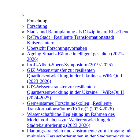
Forschung
Forschung
Stadt- und Raumplanung als Disziplin auf EU-Ebene
ReTra Stadt - Resiliente Transformationsstadt
Kaiserslautern
Übersicht Forschungsvorhaben
Ageing Smart - Räume intelligent gestalten (2021-
2026)
Prof.-Albert-Speer-Symposium (2019-2025)
GIZ-Wissenstransfer zur resilienten
Quartiersentwicklung in der Ukraine – WiReQu I
(2023-2026)
GIZ-Wissenstransfer zur resilienten
Quartiersentwicklung in der Ukraine – WiReQu II
(2024-2025)
Gemeinsames Forschungskolleg „Resiliente
Transformationsräume (ReTra)“ (2023-2026)
Wissenschaftliche Begleitung im Rahmen des
Modellvorhabens zur Weiterentwicklung der
Städtebauförderung (2023-2026)
Planungsstrategien und -instrumente zum Umgang mit
multiplen Herausforderungen in der Stadtentwicklung