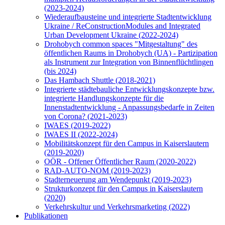
(2023-2024)
Wiederaufbausteine und integrierte Stadtentwicklung
Ukraine / ReConstructionModules and Integrated
Urban Development Ukraine (2022-2024)
Drohobych common spaces "Mitgestaltung" des
öffentlichen Raums in Drohobych (UA) - Partizipation
als Instrument zur Integration von Binnenflüchtlingen
(bis 2024)
Das Hambach Shuttle (2018-2021)
Integrierte städtebauliche Entwicklungskonzepte bzw.
integrierte Handlungskonzepte für die
Innenstadtentwicklung - Anpassungsbedarfe in Zeiten
von Corona? (2021-2023)
IWAES (2019-2022)
IWAES II (2022-2024)
Mobilitätskonzept für den Campus in Kaiserslautern
(2019-2020)
OÖR - Offener Öffentlicher Raum (2020-2022)
RAD-AUTO-NOM (2019-2023)
Stadterneuerung am Wendepunkt (2019-2023)
Strukturkonzept für den Campus in Kaiserslautern
(2020)
Verkehrskultur und Verkehrsmarketing (2022)
Publikationen