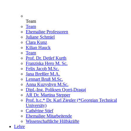
Team
Team
Ehemalige Professoren
Juliane Schmiel
Clara Kunz
Kilian Hauck
Team
Prof. Dr. Detlef Kurth
Franziska Hero M. Sc.
Felix Jacob M.Sc.
Jana Breßler M.A.
Lennart Bruß M.Sc.
Anna Kuzyshyn M.Sc.
Dipl.-Ing. Poliksen Qorri-Dragaj
AR Dr. Martina Stepper
Prof. h.c.* Dr. Karl Ziegler (*Georgian Technical
University)
Cathérine Stief
Ehemalige Mitarbeitende
Wissenschaftliche Hilfskräfte
Lehre