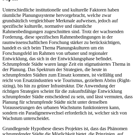
Unterschiedliche institutionelle und kulturelle Faktoren haben
räumliche Planungssysteme hervorgebracht, welche zwar
grundsätzlich vergleichbare Merkmale aufweisen, jedoch auf
spezifische kulturelle, normative und räumliche
Rahmenbedingungen zugeschnitten sind. Trotz der wachsenden
Forderung, diese spezifischen Rahmenbedingungen in der
raumwissenschaftlichen Forschung stärker zu berücksichtigen,
handelt es sich beim Thema Planungskulturen um ein
Forschungsfeld im Rahmen von urbaner und regionaler
Entwicklung, das sich in der Entwicklungsphase befindet.
Schrumpfende Städte waren lange Zeit ein stigmatisiertes Thema in
der Planung. Das Spektrum der Strategien, die heute in
schrumpfenden Städten zum Einsatz kommen, ist vielfältig und
reicht von Ersatzindustrien wie Tourismus, gezieltem Abriss (Right-
sizing), bis hin zu grüner Infrastruktur. Die Anwendung der
richtigen Strategien scheint für die zukunftsfähige Entwicklung
schrumpfender Städte entscheidend zu sein, und lässt vermuten, dass
Planung für schrumpfende Städte nicht unter denselben
Voraussetzungen des urbanen Wachstums funktionieren kann,
sondern ein Paradigmenwechsel erforderlich ist, welcher sich von
Wachstum unterscheidet.
Grundlegende Hypothese dieses Projektes ist, dass das Phänomen
schrumpfender Städte die Möglichkeit bietet, die Prinzipien, auf