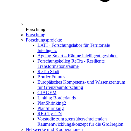
Forschung
Forschung
Forschungsprojekte
LATI - Forschungslabor für Territoriale
Intelligenz
Ageing Smart – Räume intelligent gestalten
Forschungskolleg ReTra - Resiliente
Transformationsräume
ReTra Stadt
Border Futures
Europäisches Kompetenz- und Wissenszentrum
für Grenzraumforschung
GIAGEM
Linking Borderlands
PlanShrinking2
PlanShrinking
RE-City ITN
Vorstudie zum grenzüberschreitenden
Raumentwicklungskonzept für die Großregion
Netzwerke und Kooperationen