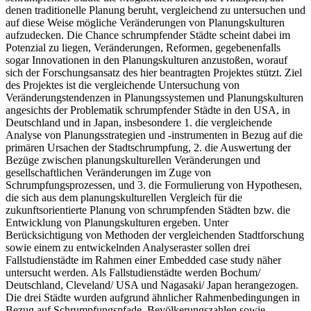
denen traditionelle Planung beruht, vergleichend zu untersuchen und
auf diese Weise mögliche Veränderungen von Planungskulturen
aufzudecken. Die Chance schrumpfender Städte scheint dabei im
Potenzial zu liegen, Veränderungen, Reformen, gegebenenfalls
sogar Innovationen in den Planungskulturen anzustoßen, worauf
sich der Forschungsansatz des hier beantragten Projektes stützt. Ziel
des Projektes ist die vergleichende Untersuchung von
Veränderungstendenzen in Planungssystemen und Planungskulturen
angesichts der Problematik schrumpfender Städte in den USA, in
Deutschland und in Japan, insbesondere 1. die vergleichende
Analyse von Planungsstrategien und -instrumenten in Bezug auf die
primären Ursachen der Stadtschrumpfung, 2. die Auswertung der
Bezüge zwischen planungskulturellen Veränderungen und
gesellschaftlichen Veränderungen im Zuge von
Schrumpfungsprozessen, und 3. die Formulierung von Hypothesen,
die sich aus dem planungskulturellen Vergleich für die
zukunftsorientierte Planung von schrumpfenden Städten bzw. die
Entwicklung von Planungskulturen ergeben. Unter
Berücksichtigung von Methoden der vergleichenden Stadtforschung
sowie einem zu entwickelnden Analyseraster sollen drei
Fallstudienstädte im Rahmen einer Embedded case study näher
untersucht werden. Als Fallstudienstädte werden Bochum/
Deutschland, Cleveland/ USA und Nagasaki/ Japan herangezogen.
Die drei Städte wurden aufgrund ähnlicher Rahmenbedingungen in
Bezug auf Schrumpfungspfade, Bevölkerungszahlen sowie