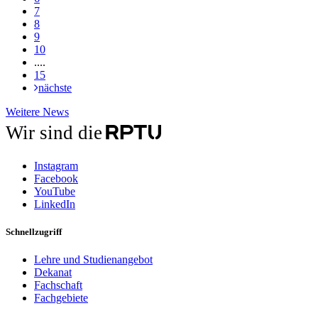
7
8
9
10
....
15
nächste
Weitere
Weitere News
News
Wir sind die
Instagram
Facebook
YouTube
LinkedIn
Schnellzugriff
Lehre und Studienangebot
Dekanat
Fachschaft
Fachgebiete