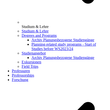
Studium & Lehre
Studium & Lehre
Degrees and Programs
Archiv Planungsbezogene Studiengänge
Planning-related study programs - Start of
Studies before WS2023/24
Studienangebot
Archiv Planungsbezogene Studiengänge
Exkursionen
Field Trips
Professuren
Professorships
Forschung