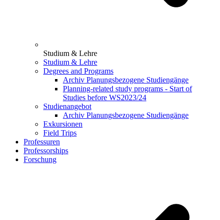
Studium & Lehre
Studium & Lehre
Degrees and Programs
Archiv Planungsbezogene Studiengänge
Planning-related study programs - Start of
Studies before WS2023/24
Studienangebot
Archiv Planungsbezogene Studiengänge
Exkursionen
Field Trips
Professuren
Professorships
Forschung