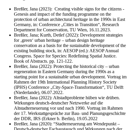
Breßler, Jana (2023): Creating visible signs for the citizens -
Genesis and impact of the funding programme on the
protection of urban architectural heritage in the 1990s in East
Germany, in: Conference „Cities in Transition“, Research
Department for Conservation, TU Wien, 16.11.2023.
Breßler, Jana; Kurth, Detlef (2022): Development strategies
for ‚green‘ urban heritage – urban design heritage
conservation as a basis for the sustainable development of the
existing building stock, in: AESOP (ed.): AESOP Annual
Congress. Space for Species: Redefining Spatial Justice.
Book of Abstracts. pp. 121-122.
Breßler, Jana (2022): Protecting the historical city – urban
regeneration in Eastern Germany during the 1990s as a
starting point for a sustainable urban development. Vortrag im
Rahmen der 19th International Planning History Society
(IPHS) Conference „City-Space-Transformation“, TU Delft
(Niederlande), 06.07.2022.
Breßler, Jana (2022): Altstadtprobleme hüben wie drüben.
Wirkungen deutsch-deutscher Netzwerke auf die
Altstadterneuerung vor und nach 1990. Vortrag im Rahmen
der 17. Werkstattgespräche zur Bau- und Planungsgeschichte
der DDR, IRS (Erkner b. Berlin), 19.05.2022
Breßler, Jana (2020): “Stadterneuerung am Wendepunkt –
Deutsch-deutscher Fachaustausch und Wirkungen nach der